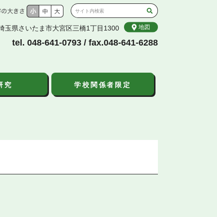
地図
56 埼玉県さいたま市大宮区三橋1丁目1300
tel. 048-641-0793 / fax.048-641-6288
研究
学校関係者限定
現
こ
こ
在
こ
こ
位
か
か
置
ら
ら
本
こ
文
の
で
ペ
す
ー
ジ
に